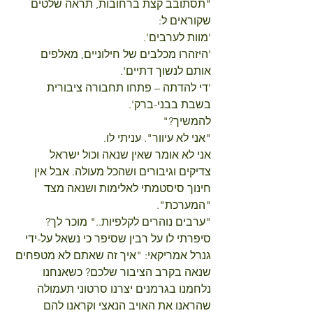
"תסתובב קצת ברחובות, תראה שלטים 
שקוראים ל:
'מוות לערבים'.
'היזהרו מכלבים של חילוניים, מאלפים 
אותם לנשוך דתיים'.
'די להדתה – פתחו תחבורה ציבורית 
בשבת בבני-ברק'.
להמשיך?"
"אני לא עיוור". עניתי לו.
אני לא אומר שאין שנאה וכול ישראל 
צדיקים וגיבורים ושהכל מעולה. אבל אין 
חינוך סיסטמתי לאלימות ושנאה מצד 
"המערכת".
"ערבים נוהרים לקלפיות.." מוכר לך?
סיפרתי לו על רבין שסיפר כי נשאל על-ידי 
גנרל אמריקאי: "איך זה שאתם לא מטפחים 
שנאה בקרב הציבור שלכם? כשאנחנו 
נלחמנו בגרמנים יצרנו סרטוני תעמולה 
שהראנו את האויב הנאצי וקראנו להם 