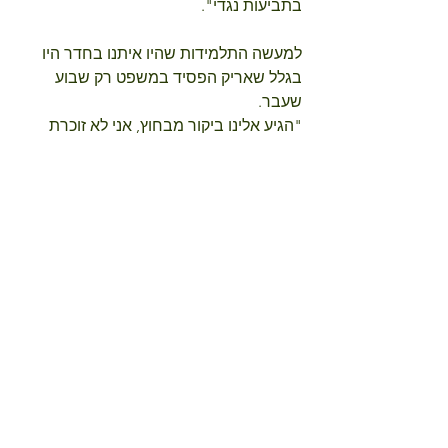
בתביעות נגדי".
למעשה התלמידות שהיו איתנו בחדר היו 
בגלל שאריק הפסיד במשפט רק שבוע 
שעבר.
"הגיע אלינו ביקור מבחוץ, אני לא זוכרת 
בדיוק על מה"
מספרת לי ילדה בכיתה ב' בלי להניד 
עף-עף.
"ואריק התחיל עם הבלבוליאריק שלו ולא 
הפסיק עד שלא נשאר לנו זמן בכלל וזה 
למרות שהוא הבטיח שנוכל להציג והתאמנו 
לזה מעל לשבועיים".
אריק מהנהן באישור עם ראש קצת שמוט 
אבל מבט גאה כי הוא מצליח בחינוך!
"בגלל זה אריק הבטיח לנו שבביקור הבא 
אנחנו מציגות ראשונות והוא לא יגנוב לנו 
את כל הזמן".