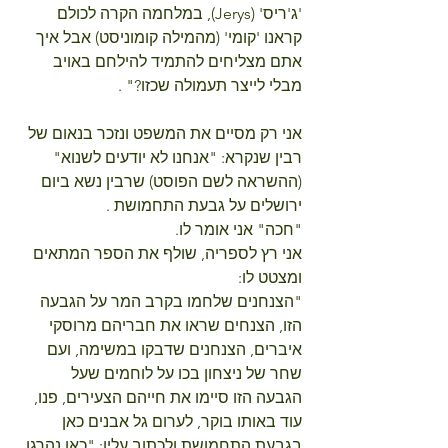
'ג'ריס' (Jerys), במלחמה הקרה לכולם 
קראנו 'קומי' (מהמילה קומוניסט) אבל איך 
אתם מצליחים להתמיד להילחם באויב 
מבלי לייצר תעמולה שכזו?" .
אני רק מסיים את המשפט ונזכר בנאום של 
רבין שנקרא: "אנחנו לא יודעים לשנוא" 
(ההשראה לשם הפוסט) שרבין נשא ביום 
ירושלים על גבעת התחמושת .
"חכה" אני אומר לו.
אני רץ לספריה, שולף את הספר המתאים 
ומצטט לו:
"הצנחנים שלחמו בקרב המר על הגבעה 
הזו, הצנחים שראו את חבריהם מרוסקי 
איברים, הצנחנים שדבקו במשימה, ועם 
שחר של ניצחון בכו על לוחמים שעל 
הגבעה הזו סיימו את חייהם הצעירים, פנו, 
עוד באותו בוקר, לערום גל אבנים כאן 
בגבעת התחמושת ולכתוב עליו: "כאן נהרגו 