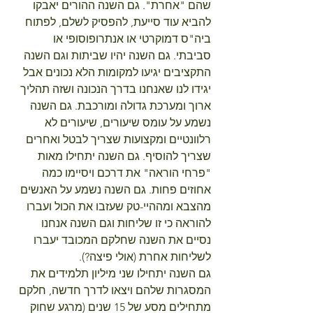
שהם "אחרת". גם השנה ההורים יאבקו 
להביא עוד סייעת, להפסיק לשלם, לפתוח 
ביה"ס דמוקרטי או אנתרופוסופי או 
סביבתי. גם השנה יהיו שביתות וגם השנה 
התקציבים יגיעו למקומות הלא נכונים אבל 
יגידו לנו שאנחנו בדרך הנכונה ושזה תהליך 
ארוך ומערכת גדולה ומורכבת. גם השנה 
נשמע על עומס שיעורים, שיעורים לא 
רלוונטיים ומקצועות שצריך לבטל ואחרים 
שצריך להוסיף. גם השנה יתחילו מאות 
"פרחי הוראה" את דרכם ויסיימו כמה 
אחוזים פחות. גם השנה נשמע על האנשים 
מהצבא ומההיי-טק שעזבו את הכול ועברו 
להוראה כי זו שליחות וגם השנה אנחנו 
נסיים את השנה שחלקם המכובד יעברו 
לשליחות אחרת (אולי פיצה?).
גם השנה יתחילו שני מיליון תלמידים את 
המסגרות שלהם ויצאו לדרך חדשה, חלקם 
מתחילים מסע של 15 שנים (מרגע שחוק 