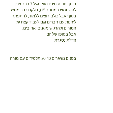
חינוך חובה חינם הוא מגיל 3 כבר צריך 
להשתמש במספר 15), חלקם כבר ממש 
בסוף אבל כולם רוצים ללמוד, להתפתח, 
ליהנות עם חברים וגם לעבוד קצת על 
המורים ולהרגיש מוגנים ואהובים.
אבל בסופו של יום.
הדלת נסגרת.
בפנים נשארים 30-40 תלמידים עם מורה 
אחת וזה מה שקובע.
כי חינוך עושים אנשים, לא מערכות, לא 
תקציבים ולא נעליים.
האמון שאנחנו ההורים ניתן במורים, האמון 
שאנחנו המורים ניתן בתלמידים וההזדמנות 
לא לוותר גם לא לעצמו, לחדש, לנסות את 
החלומות שלנו ולהגשים אותם כל פעם 
"בקטנה", 10 דקות בתחילת כל שיעור, בכל 