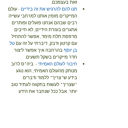
זאת בעצמכם.  
תנו להם להרגיש את זה בידיים
 - עולם 
המייקרים מזמין אותנו למרחבי עשייה 
רבים שבהם אנחנו פועלים ופותרים 
אתגרים בעזרת הידיים, לא חייבים 
מדפסת תלת מימד, אפשר להתחיל 
עם קרטון ודבק, דיברתי על זה עם 
טל 
בן יוסף
 בהרחבה איך אפשר ליצור 
חדר מייקרים בשקל תשעים.  
חיבור לעולם האמיתי
 -  ביה"ס לרוב 
מנותק מהעולם האמיתי, הוא נוגע 
בידע ש"צריך" ללמוד ודברים 
"שצריך" לעשות בתקווה לעתיד טוב 
יותר. אבל ככל שנחבר את הידע 
הנלמד יותר לעולם האמיתי ולצרכים 
אמיתיים כך הילדים יתחברו. 
פרופ' 
חנן יניב
 מציע כמה רעיונות לאיך 
אפשר ליצור למידה ואף בית-ספר 
שהוא הרפתקני ומעודד מתוך צורך 