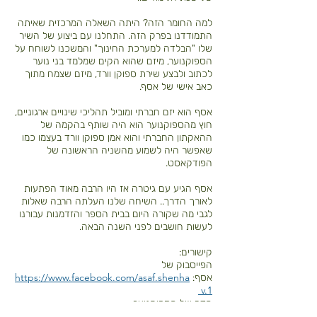
למה החומר הזה? היתה השאלה המרכזית שאיתה
התמודדנו בפרק הזה. התחלנו עם ביצוע של השיר
שלו "הבלדה למערכת החינוך" והמשכנו לשוחח על
הספוקנוער, מיזם שהוא הקים שמלמד בני נוער
לכתוב ולבצע שירת ספוקן וורד, מיזם שצמח מתוך
כאב אישי של אסף.
אסף הוא יזם חברתי ומוביל תהליכי שינויים ארגוניים,
חוץ מהספוקנוער הוא היה שותף בהקמה של
ההאקתון החברתי והוא אמן ספוקן וורד בעצמו כמו
שאפשר היה לשמוע מהשניה הראשונה של
הפודקאסט.
אסף הגיע עם גיטרה אז היו הרבה מאוד הפתעות
לאורך הדרך.. השיחה שלנו העלתה הרבה שאלות
לגבי מה שקורה היום בבית הספר והזדמנות עבורנו
לעשות חושבים לפני השנה הבאה.
קישורים:
הפייסבוק של
https://www.facebook.com/asaf.shenha
אסף:
v.1​
הדף של הספוקנוער:
https://www.facebook.com/Spokenoar/