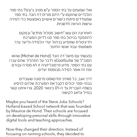
אולי שמעתם על בתי הספר ע"ש סטיב ג'ובס? בתי ספר
הולנדיים שהוקמו ע"י היזם מוריס דה הונד. בתי ספר
שמעודדים פיתוח כישורים אישיים באמצעות כלי למידה
וגישות הוראה חדשניות.
לאחרונה הם עשו "חישוב מסלול מחדש" ובמקום
להתמקד בניהול בתי ספר פנו לדיוק המערכת
הדיגיטלית שתסייע בניהול יעדי הלמידה ולייצר ערך
משמעותי עבור אנשי החינוך.
נפגשתי עם מישל דה הונד (Michel de Hond) שהוא
המנכ"ל של sCoolSuite לדבר על התהליך שהם עברו
עם בתי הספר, מדוע פרסונליזציה זו לא מטרה עבורם
ומה זה אומר למידה מבוססת יעדים.
דרך אגב, כל מאזיני פודקאסט פרסונה שעובדים
בבתי-ספר יכולים לקבל את המערכת שלהם לניסיון
בשפה העברית עד ה-01 בינואר 2020, צרו איתנו קשר
במייל ונדאג לקישור.
Maybe you heard of the Steve Jobs Schools?
Holland-based School network that was founded
by Maurice de Hond. Their schools are focused
on developing personal skills through innovative
digital tools and teaching approaches.
Now they changed their direction. Instead of
focusing on running schools, they decided to