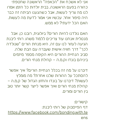
אני לא אשכח את "הכאפה" הראשונה שחטפתי
כהורה בפעם הראשונה, בבית יולדות כל הזמן אמרו
לנו מה צריך לעשות, אבל כשהגענו הביתה זה כבר
היה סיפור אחר. עכשיו אני אמור לדעת מה לעשות.
האם הכל ידעתי? לא ממש.
האם נולדנו להיות הורים? ביולוגית, רובנו כן. אבל
מנטלית אנחנו עוד צריכים ללמוד משהו. רותי ליבנת
הגיעה לעזור לנו עם זה, היא מנחת הורים "שנולדה
לכך" דרך חוויה אישית שעברה עם הבת שלה.
סביב הנחיית ההורים היא הקימה מספר מיזמים
ביניהם בונדו וק.מ.ה – קהילת מנחי הורים.
דיברנו על מה זה בכלל הנחיית הורים? איך אפשר
להסתכל על ההורות שלנו אחרת? מה מומלץ
לעשות? דיברנו על בונדו והחזון הגדול של ק.מ.ה –
קהילת מנחי הורים ואיך אפשר לייצר קשר יותר טוב
בין הורים ומורים.
קישורים:
דף הפייסבוק של רותי ליבנת:
https://www.facebook.com/bonding.with.te
ens
דף הפייסבוק של בונדו:
https://www.facebook.com/bondoo.israel