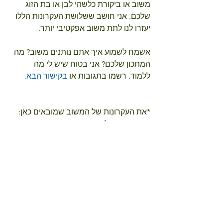
משוב או ביקורת כלשהי לבן או בת הזוג 
שלכם. אני חושב ששלושת העקרונות הללו 
יעזרו לנו לתת משוב אפקטיבי יותר.
אשמח לשמוע איך אתם נותנים משוב? מה 
המתכון שלכם? אני בטוח שיש לי מה 
ללמוד. רשמו בתגובות או 
בקישור הבא
. 
*את העקרונות של המשוב שמובאים כאן: 
ספציפי, מועיל ואדיב שמעתי בסדנה 
וקראתי עליהם לאחר מכן באתרים שונים 
של רשת HGH, אני מזמין אתכם להמשיך 
ולהעמיק בהם. את הפרשנות לגבי 
המשמעות של כל המרכיבים נתתי בעצמי 
אל מול תפיסת עולמי אבל העקרונות 
הומצאו על-ידי HGH. 