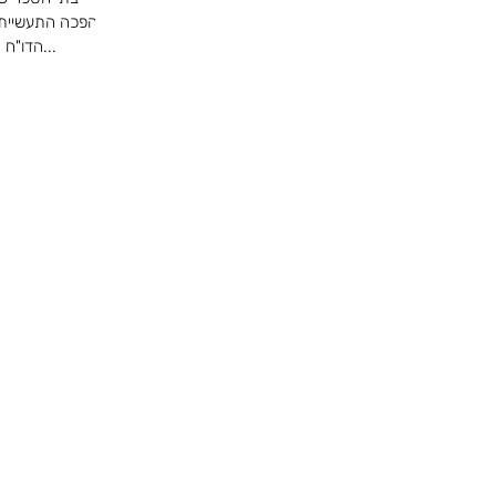
במהפכה התעשייתי
הדו"ח האחרון בתחום החינוך של הפורום הכלכלי...