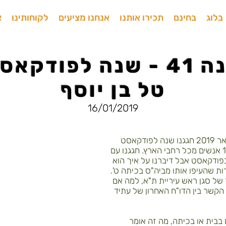
בלוג
בחינם
תכירו אותנו
אנחנו מציעים
לקוחותינו
צ
פרסונה 41 - שנה לפודק
טל בן יוסף
16/01/2019
כולם אמרו לנו לבטל אבל ב-16 בינואר 2019 חגגנו שנה לפודקאסט
ולמרות הגשם והמבול הגיעו מעל 100 אנשים מכל רחבי הארץ. חגגנו עם
בפודקאסט אבל דיברנו על איך הוא
 שהעיפו אותו מביה"ס בכיתה ט'.
של סגן ראש עיריית ת"א, למה אם
הקשר בין הדו"ח האחרון של עתיד
בבית או בכיתה, מה זה אומר