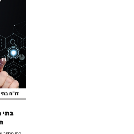
בתי 
חש
בתי הספר של