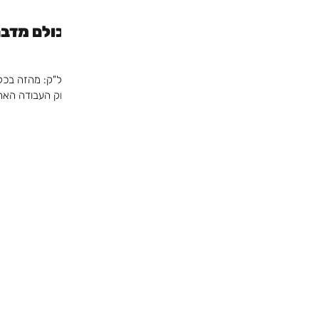
כולם מדבר
אמל"ק: מהזה בכלל
שוק העבודה האחרו