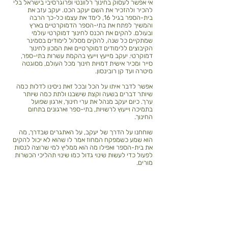
אי אפשר לעסוק בחינוך רלוונטי ופרוגרסיבי בישראל בלי
להכיר ולהזכיר את השם יעקב הכט. יעקב עזב את
בית-הספר בגיל 16, לימד את עצמו כל-כך הרבה
והמשיך לפתח את בתי-הספר הדמוקרטיים בארץ
ובעולם. להקים את הכנס לחינוך דמוקרטי עולמי
שמתקיים כל שנה, להקים מסלול לימודים בסמינר
הקיבוצים ללימודים דמוקרטיים ואת המכון לחינוך
דמוקרטי. יעקב מייעץ וייעץ בהקמת עשרות בתי-ספר,
סייר ומכיר אישית דמויות חינוך מכל העולם, מסוגטה
מיטרה ועד קן רובינסון.
אפשר לדבר איתו על הכל ובכל זאת ניסינו לדלות כמה
שיותר דברים בשעה וקצת שישבנו ולתת כמה שיותר
ערך. כיום יעקב מנהל את ערי חינוך, ארגון שפועל
בתמיכה וייעוץ לרשויות, בתי-ספר וארגונים בתחום
החינוך.
שוחחנו על הדרך של יעקב, על האתגרים שבדרך, מה
הוא שמע כשמפקח המחוז אמר לו שהוא לא יכול להקים
את בית-הספר ואפילו מה הוא ממליץ למי שרוצה לנסות
לפעול כדי לעשות שינוי גדול כמו שינוי תהליכי הכשרות
מורים.
קישורים:
ערי חינוך:
https://www.education-cities.com/
קריאה מומלצת בשבילך: