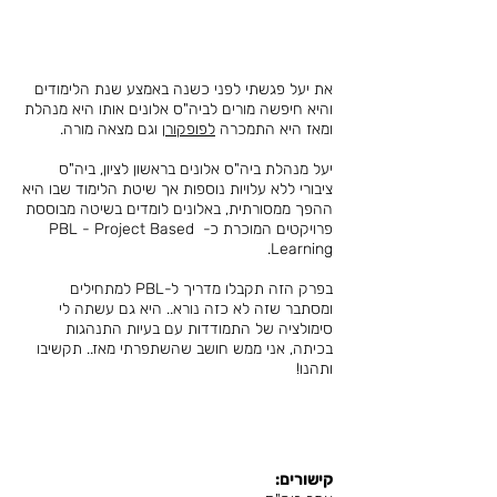
את יעל פגשתי לפני כשנה באמצע שנת הלימודים
והיא חיפשה מורים לביה"ס אלונים אותו היא מנהלת
ומאז היא התמכרה
לפופקורן
וגם מצאה מורה.
יעל מנהלת ביה"ס אלונים בראשון לציון, ביה"ס
ציבורי ללא עלויות נוספות אך שיטת הלימוד שבו היא
ההפך ממסורתית, באלונים לומדים בשיטה מבוססת
פרויקטים המוכרת כ- PBL - Project Based
Learning.
בפרק הזה תקבלו מדריך ל-PBL למתחילים
ומסתבר שזה לא כזה נורא.. היא גם עשתה לי
סימולציה של התמודדות עם בעיות התנהגות
בכיתה, אני ממש חושב שהשתפרתי מאז.. תקשיבו
ותהנו!
קישורים: