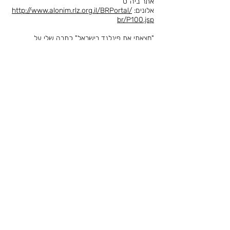
אתר ביה"ס
אלונים:
http://www.alonim.rlz.org.il/BRPortal/
br/P100.jsp
"מצאתי את פינלנד בישראל" כתבה שלי על
ביה"ס:
http://www.edunow.org.il/edunow-
media-story-253371
יעל מתראיינת לפופקורן עם ליאור
פרנקל:
https://frnkl.co/blog-podcast/45-
yael-biver-aviad
קריאה מומלצת בשבילך:
ליצירת קשר לחצו כאן
© כל הזכויות שמורות לפרסונה, בנינו את האתר לבד אז תגנבו מאחרים..