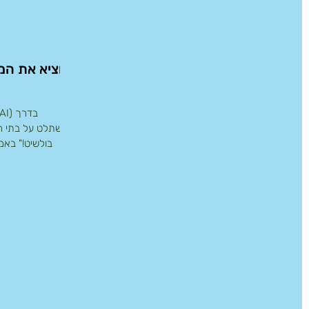
תוציא את המ
להשתלט על בתי הס
בולשיט!" באמ