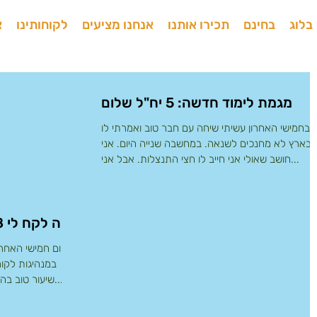
בלוג
בחינם
תכירו אותנו
אנחנו מציעים
לקוחותינו
צ
מגמת לימוד חדשה: 5 יח"ל שלום
בחמישי האחרון עשיתי שיחה עם חבר טוב ואמרתי לו
בארץ לא מחנכים לשנאה. במחשבה שנייה היום. אני
חושב שאולי אני חייב לו חצי התנצלות. אבל אני...
זה לקח לי 8 שנים אבל בסוף זה קרה
ביום חמישי האחר
במנהיגות לקור
שיעור טוב בהתמדה והגשמת חלומות. אז, למה זה...